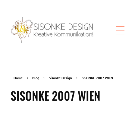
Sisonke Design und Webdesign
Webdesign Wien, kreative Kommunikation, Social Media, Grafik und SEO
Home
Blog
Sisonke Design
SISONKE 2007 WIEN
SISONKE 2007 WIEN