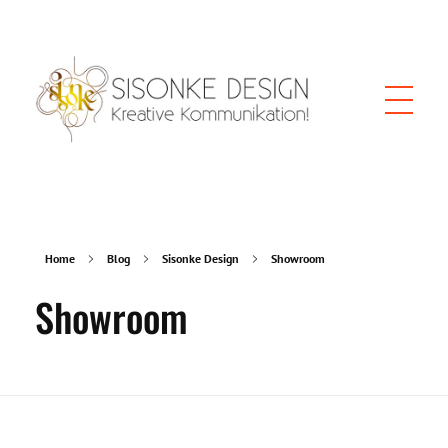
Sisonke Design und Webdesign
Webdesign Wien, kreative Kommunikation, Social Media, Grafik und SEO
Home
Blog
Sisonke Design
Showroom
Showroom