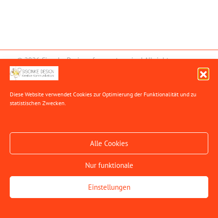
© 2026 Sisonke Design - for you to enjoy! All rights
reserved.
hosted by green energy
Diese Website verwendet Cookies zur Optimierung der Funktionalität
und zu
statistischen Zwecken.
Alle Cookies
Nur funktionale
Einstellungen